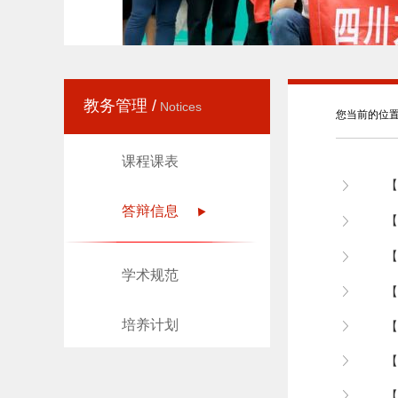
教务管理 /
Notices
您当前的位
课程课表
【
答辩信息
【
【
学术规范
【
培养计划
【
【
【