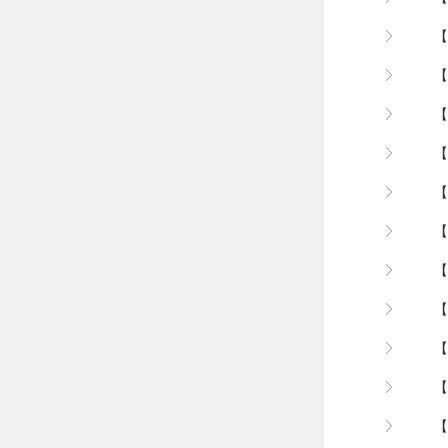
【
【
【
【
【
【
【
【
【
【
【