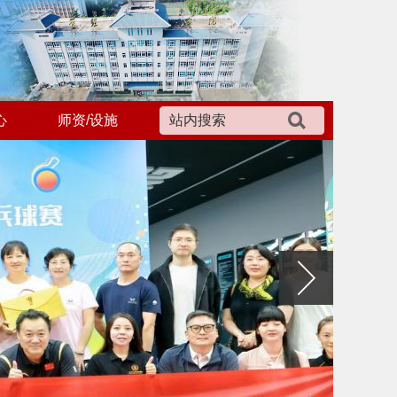
心
师资/设施