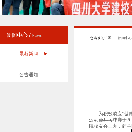
新闻中心 /
News
您当前的位置：
新闻中心 
最新新闻
公告通知
为积极响应
“健
运动会乒乓球赛于
20
院校友会主办，商学