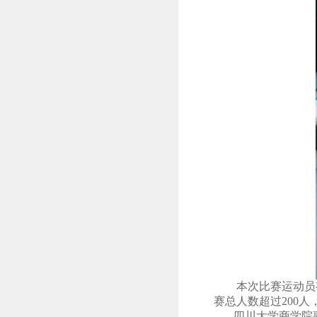
本次比赛运动员
赛总人数超过
200
人
四川大学商学院副