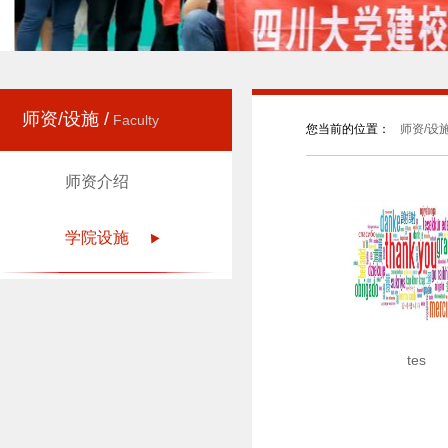
师资/设施 /
Faculty
您当前的位置：
师资/设施
师资介绍
学院设施
tes