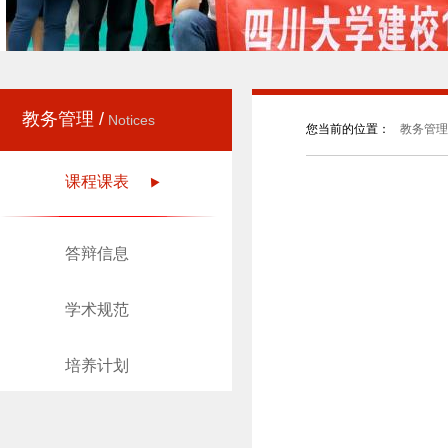
教务管理 /
Notices
您当前的位置：
教务管理
课程课表
答辩信息
学术规范
培养计划