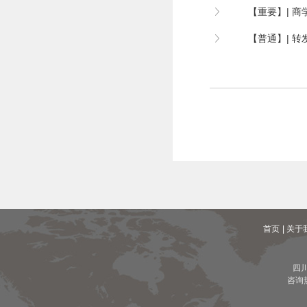
【重要】| 商
【普通】| 转
首页
| 关于
四
咨询热