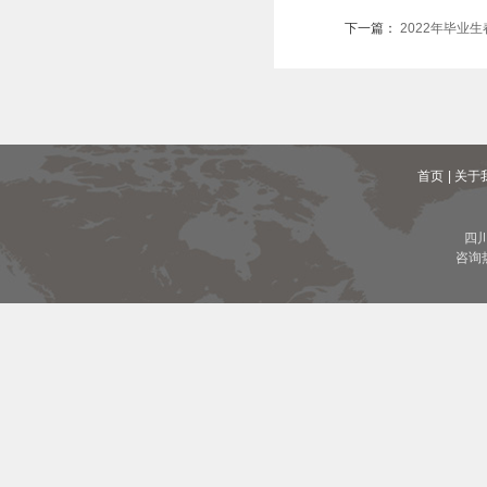
下一篇：
2022年毕业
首页
| 关于
四
咨询热