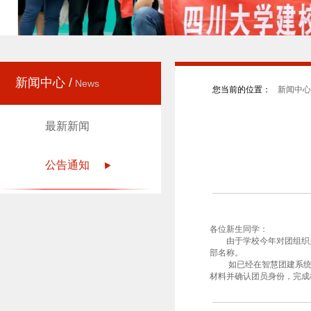
新闻中心 /
News
您当前的位置：
新闻中心 
最新新闻
公告通知
各位新生同学：
由于学校今年对团组织关系
部名称。
如已经在智慧团建系统中发
材料并确认团员身份，完成