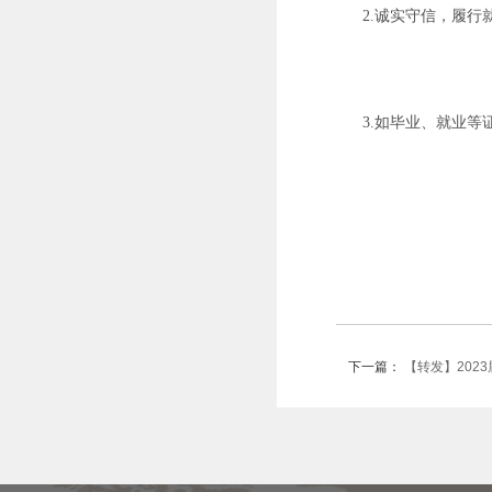
2.诚实守信，履
3.如毕业、就业
下一篇：
【转发】202