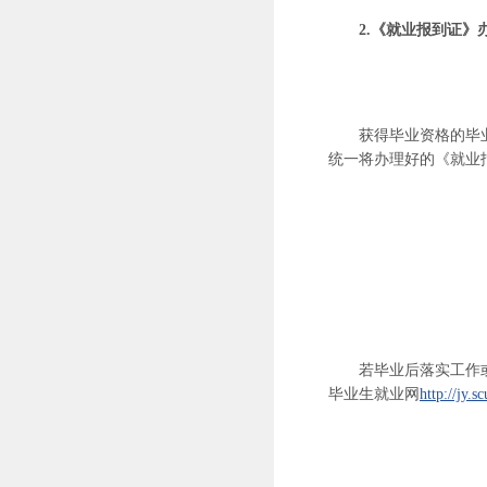
2.《就业报到证》
获得毕业资格的毕
统一将办理好的《就业
若毕业后落实工作
毕业生就业网
http://jy.s