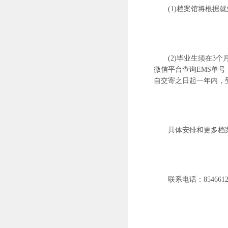
(1)档案馆将根
(2)毕业生须在
微信平台查询EMS单号
自交寄之日起一年内，
具体安排和更多档
联系电话：
854661