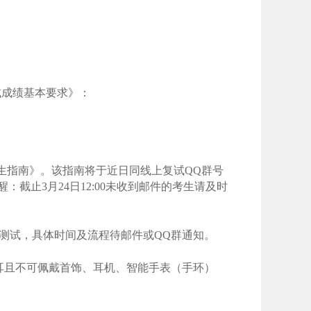
试成绩基本要求》：
试考生指南》。该指南将于近日同线上复试QQ群号
醒：截止
3
月
2
4日1
2
:
00
未收到邮件的考生请及时
测试，具体时间及流程待邮件或Q
Q
群通知。
耳且不可佩戴首饰、耳机、智能手表（手环）