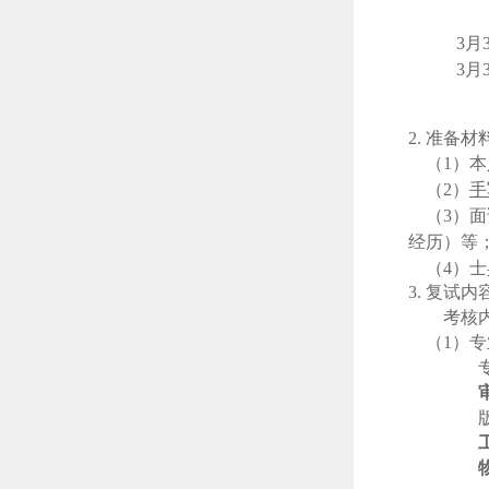
3
月
3
月
2
.
准备材
（
1）
（
2）
手
（
3）
经历）等
（
4）
3
.
复试内
考核
（1）
专