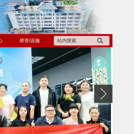
心
师资/设施