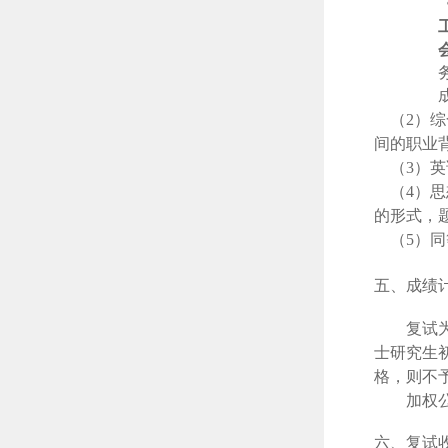
（
2）
间的职业
（
3）
（
4）
的形式，
（
5）
五、成绩
复试
士研究生
格，则不
加权
六、复试