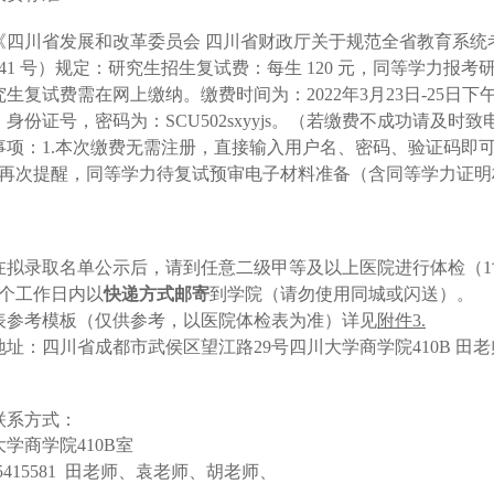
《四川省发展和改革委员会
四川省财政厅关于规范全省教育系统
〕641 号）规定：研究生招生复试费：每生 120 元，同等学力报
究生复试费需在网上缴纳。缴费时间为：2
02
2年
3
月
23
日
-
2
5日下午
身份证号，密码为：SCU502sxyyjs。（若缴费不成功请及时致电我中
事项：
1.本次缴费无需注册，直接输入用户名、密码、验证码即
再次提醒，同等学力待复试预审电子材料准备（含同等学力证明
：
在拟录取名单公示后，请到任意二级甲等及以上医院进行体检（
7个工作日内以
快递方式邮寄
到学院（请勿使用同城或闪送）。
表参考模板（仅供参考，以医院体检表为准）详见
附件
3
.
地址：四川省成都市武侯区望江路
2
9
号四川大学商学院
4
10B
田老
联系方式：
大学商学院
410
B
室
541
5581
田老师、袁老师、胡老师、