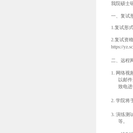
我院硕士
一、复试
1.复试形
2
.
复试资
https://yz
二、远程
1.
网络视
以邮件
致电进
2.
学院将
3.
演练测
等。