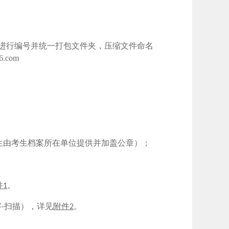
序进行编号并统一打包文件夹，压缩文件命名
.com
生由考生档案所在单位提供并加盖公章）；
件
。
1
字
扫描），详见
附件
。
-
2