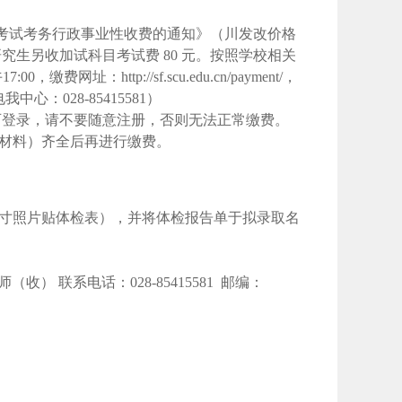
考试考务行政事业性收费的通知》（川发改价格
考研究生另收加试科目考试费 80 元。按照学校相关
1
7
:
00
，缴费网址：
http://sf.scu.edu.cn/payment/，
心：028-85415581）
可登录，请不要随意注册，否则无法正常缴费。
材料）齐全后再进行缴费。
1寸照片贴体检表），并将体检报告单于拟录取名
师（收）
联系电话：
0
28
-
85415581
邮编：