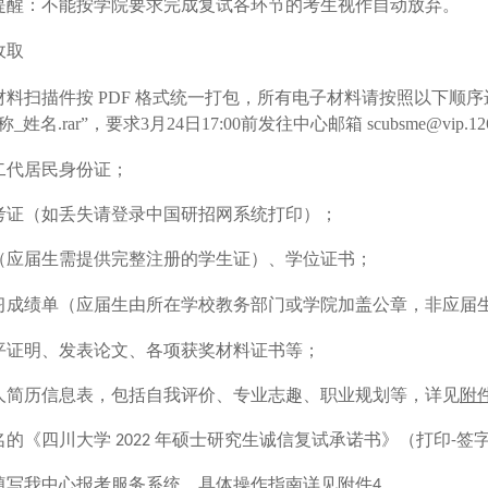
提醒：不能按学院要求完成复试各环节的考生视作自动放弃。
收取
材料扫描件按
PDF 格式统一打包，所有电子材料请按照以下顺
_姓名.rar”，要求
3
月
2
4日1
7
:00前发往中心邮箱 scubsme@vip.126
二代居民身份证；
考证（如丢失请登录中国研招网系统打印）；
（应届生需提供完整注册的学生证）、学位证书；
习成绩单（应届生由所在学校教务部门或学院加盖公章，非应届
平证明、发表论文、各项获奖材料证书等；
人简历信息表，
包括自我评价、专业志趣、职业规划等，
详见
附
名的《四川大学
年硕士研究生诚信复试承诺书》（打印
签
2022
-
填写我中心报考服务系统，具体操作指南详见
附件
。
4