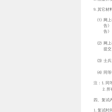
9.
其它材
⑴
网上
告》
告》
⑵
网上
提交
⑶
士兵
⑷
同等
注：
同
1
.
所
2
.
四、复试
1.
复试时