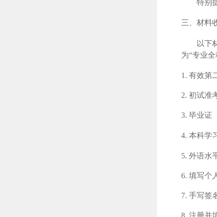
特别
三、材料
以下
为“专业全称
1.
有效第
2.
初试准
3.
毕业证
4.
本科学
5.
外语水
6.
填写个
7.
手写签
8.
注册并