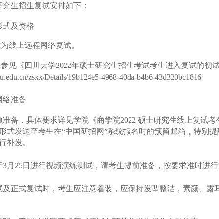
研究生招生复试安排如下：
形式及资格
式为线上远程网络复试。
格参见《四川大学
2022年硕士研究生招生考试考生进入复试的初
.scu.edu.cn/zsxx/Details/19b124e5-4968-40da-b4b6-43d320bc1816
网络准备
频准备，具体要求详见学院《商学院
2022 硕士研究生线上复
形式发送至考生在“中国研招网”系统报名时的预留邮箱，特别提
行补发。
于
3
月
2
5日进行视频演练测试，请考生提前准备，按要求准时进行
试及正式复试时，考生应注意着装，应保持发型整洁，素颜、露