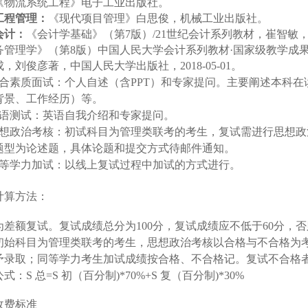
《物流系统工程》电子工业出版社。
工程管理：
《现代项目管理》白思俊，机械工业出版社。
会计：
《会计学基础》（第
7版）/
21
世纪会计系列教材，崔智敏
务管理学》（第
8版）中国人民大学会计系列教材·国家级教学成
成，刘俊彦著，中国人民大学出版社，2
018
-
05
-
01
。
综合素质面试：个人自述（含P
PT
）和专家提问。主要阐述本科在
背景、工作经历）等。
英语测试：英语自我介绍和专家提问。
思想政治考核：初试科目为管理类联考的考生，复试需进行思想
题型为论述题，具体论题和提交方式待邮件通知。
同等学力加试：以线上复试过程中加试的方式进行。
计算方法：
为差额复试。
复试成绩总分为
100分，复试成绩应不低于60分
初始科目为管理类联考的考生，思想政治考核以合格与不合格为
予录取；同等学力考生加试成绩按合格、不合格记。复试不合格
公式：
S 总=S 初（百分制)*70%+S 复（百分制)*30%
收费标准