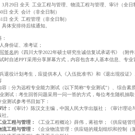
3
月
2
9日 全天
工业工程与管理、物流工程与管理、审计（全日
30日 全天
会计（非全日制）
3
1日 全天
工程管理（非全日制）
具体安排待后续通知。
料：
本人身份证、准考证；
写签名
的《四川大学
2022年硕士研究生诚信复试承诺书》（附件
面试时自述PPT采用分享屏幕方式，内容包含本人基本信息、专
；
士兵退役计划考生，应提供本人《入伍批准书》和《退出现役证》
容
内容：
分为远程专业能力测试（以下简称
“专业测试”）、综合素
业测试：考生回答问题采用一问一答的方式，每位考生随机抽取
专业测试参考书目如下：
审计：
《审计》陈汉文主编，中国人民大学出版社；《审计理论
版社。
工业工程与管理：
《工业工程概论》薛伟，蒋祖华；《供应链管
物流工程与管理：
《企业物流管理：供应链的规划组织和控制（