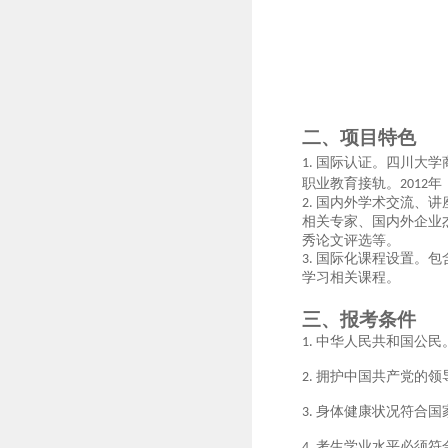
二、
项目特色
国际认证
。四川大学
1.
职业教育接轨。
年
2012
国内外学术交流、讲
2.
相关专家、国内外企业
秀论文评选等。
国际化课程设置
。包
3.
学习相关课程。
三、报考条件
中华人民共和国公民
1.
拥护中国共产党的领
2.
身体健康状况符合国
3.
考生学业水平必须符
4.