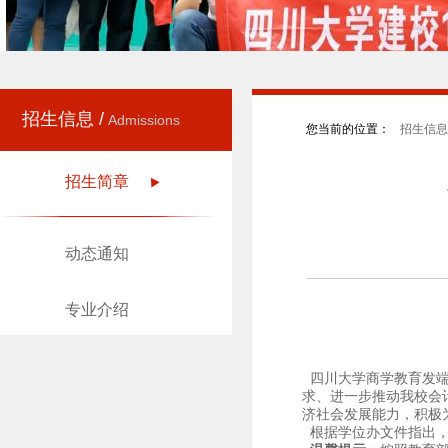
招生信息 /
Admissions
您当前的位置：
招生信息 
招生简章
动态通知
专业介绍
四川大学商学教育发
求、进一步推动我校会
济社会发展能力，积极
根据学位办文件指出