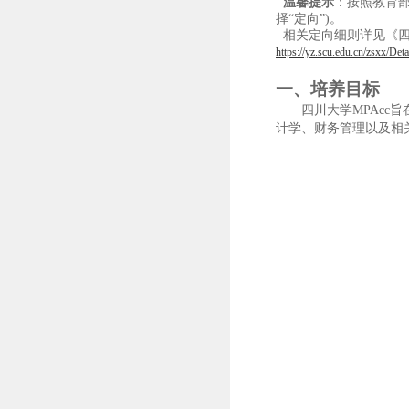
温馨提示
：
按照教育
择“定向”)。
相关定向细则详见《
https://yz.scu.edu.cn/zsxx/D
一、
培养目标
四川大学
MPAc
计学、财务管理以及相