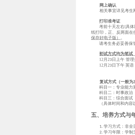
网上确认
相关事宜
详见考生
打印准考证
考前十天左右
具体
(
纸打印，正、反两面在
保存好电子版）
。
请考生务必妥善保
初试方式均为笔试
12
月
2
日上午
管理
3
12
月
2
日
下午
英语
3
复试方式（一般为
科目一：专业能力
科目二：时事政治
科目三：综合面试
（具体时间和内容
五、
培养方式与
学习方式：非全
1.
学习年限：学制
2.