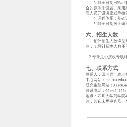
非全日制
3.
MPAcc
合的原则来设置。采用
理人员开设讲座或承担
课程体系：基础
4.
非全日制硕士研
5.
六、招生人数
预计招生人数详见
注：
1.
预计招生人数不
2.
专业是否接收
专项
七、联系方式
联系人：田老师、袁老
中心网站：
me.scu.edu.c
研究生院网站：
gs.scu.e
联系电话：
028-8541558
地点：四川大学商学院
注：其它未尽事宜及一