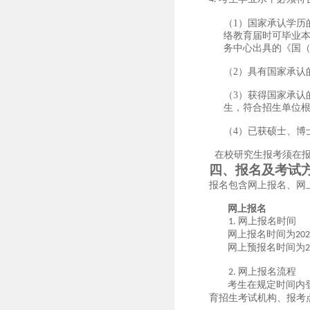
（1）
国家承认学历
络教育届时可毕业
务中心出具的《国
（
2）具有国家承认
（
3）获得国家承认
生，符合招生单位
（
4）已获硕士、博
在校研究生报考须在
四、报名及考试
报名包含网上报名、网
网上报名
网上报名时间
1.
网上报名时间为
202
网上预报名时间为
2
网上
报名流程
2.
考生在规定时间内
育招生考试机构、报考