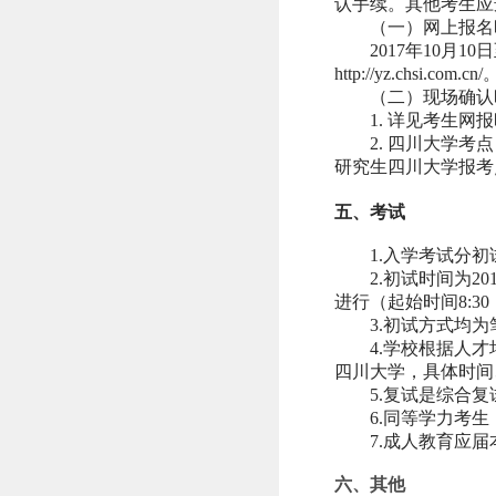
认手续。其他考生应
（一）网上报名
2017
年
10
月
10
日
http://yz.chsi.com.cn/
（二）现场确认
1.
详见考生网报
2.
四川大学考点
研究生四川大学报考
五、考试
1.
入学考试分初
2.
初试时间为
20
进行（起始时间
8:30
3.
初试方式均为
4.
学校根据人才
四川大学，具体时间
5.
复试是综合复
6.
同等学力考生
7.
成人教育应届
六、其他