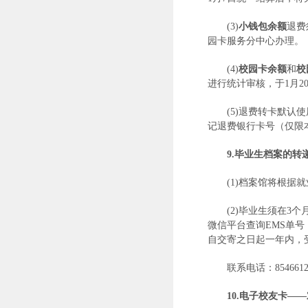
(3)
小钱包余额
退费
园卡服务分中心办理。
(4)
校园卡余额
和
校
进行统计审核，于1月
(5)退费转卡默认
记退费银行卡号（仅限
9.
毕业生档案的转
(1)档案馆将根
(2)毕业生须在
微信平台查询EMS单号
自交寄之日起一年内，
联系电话：85466122
10.
电子校友卡——