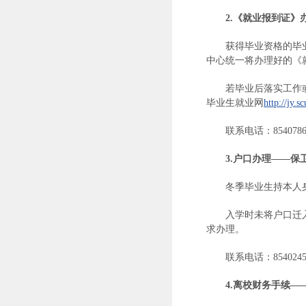
2.
《就业报到证》
获得毕业资格的毕
中心统一将办理好的《
若毕业后落实工作
毕业生就业网
http://jy.s
联系电话：8540786
3.
户口办理——保
冬季毕业生持本人
入学时未将户口迁
求办理。
联系电话：8540245
4.
离校财务手续—