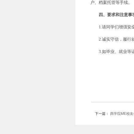
户、档案托管等手续。
四、要求和注意事
1.请同学们增强
2.诚实守信，履
3.如毕业、就业
下一篇：
商学院ME校